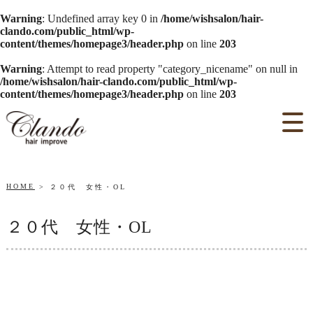
Warning
: Undefined array key 0 in
/home/wishsalon/hair-
clando.com/public_html/wp-
content/themes/homepage3/header.php
on line
203
Warning
: Attempt to read property "category_nicename" on null in
/home/wishsalon/hair-clando.com/public_html/wp-
content/themes/homepage3/header.php
on line
203
HOME
２０代 女性・OL
２０代 女性・OL